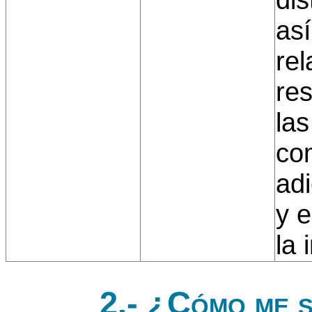
as
rel
res
la
co
adi
y e
la 
2.- ¿Cómo me s