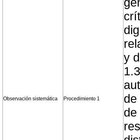
ge
crí
dig
rel
y d
1.
au
de 
Observación sistemática
Procedimiento 1
de 
res
dis