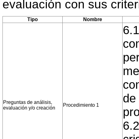
evaluación con sus crite
Tipo
Nombre
6.
co
per
me
con
de 
Preguntas de análisis,
Procedimiento 1
evaluación y/o creación
pr
6.2