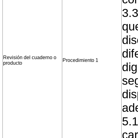
3.3
qu
di
dif
Revisión del cuaderno o
Procedimiento 1
producto
dig
se
dis
ad
5.1
car