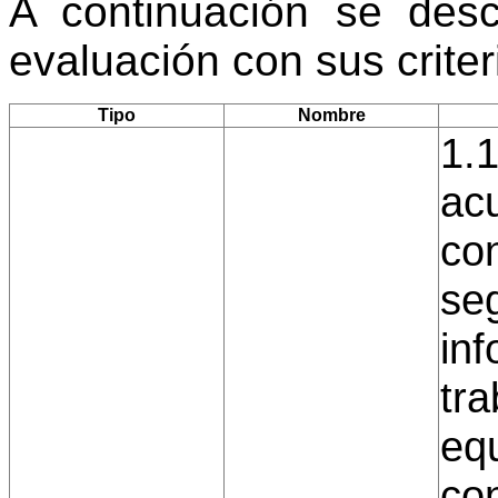
A continuación se desc
evaluación con sus crite
Tipo
Nombre
1.1
ac
co
seg
in
tra
eq
con