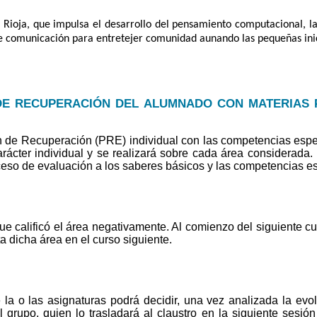
a Rioja, que impulsa el desarrollo del pensamiento computacional, l
de comunicación para entretejer comunidad aunando las pequeñas inic
de recuperación del alumnado con materias 
 de Recuperación (PRE) individual con las competencias espec
rácter individual y se realizará sobre cada área considerada.
ceso de evaluación a los saberes básicos y las competencias es
 calificó el área negativamente. Al comienzo del siguiente cur
ta dicha área en el curso siguiente.
 la o las asignaturas podrá decidir, una vez analizada la ev
l grupo, quien lo trasladará al claustro en la siguiente sesió