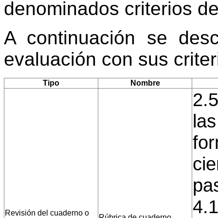
denominados criterios de
A continuación se desc
evaluación con sus crite
Tipo
Nombre
2.5
las
for
cie
pa
4.1
Revisión del cuaderno o
Rúbrica de cuaderno