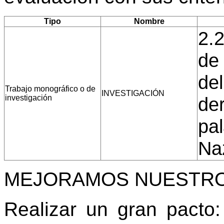
Tipo
Nombre
2.2
de
del
Trabajo monográfico o de
INVESTIGACIÓN
investigación
der
pa
Naz
MEJORAMOS NUESTR
Realizar un gran pact