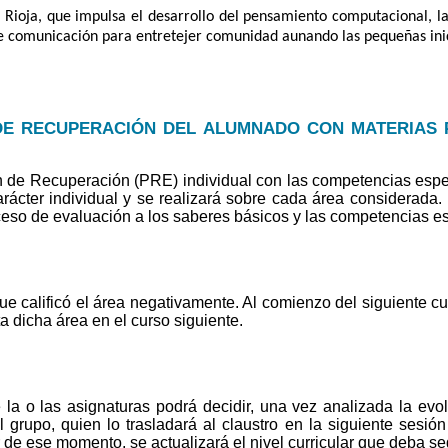
a Rioja, que impulsa el desarrollo del pensamiento computacional, l
de comunicación para entretejer comunidad aunando las pequeñas inic
de recuperación del alumnado con materias 
 de Recuperación (PRE) individual con las competencias espec
rácter individual y se realizará sobre cada área considerada.
ceso de evaluación a los saberes básicos y las competencias es
 calificó el área negativamente. Al comienzo del siguiente cur
ta dicha área en el curso siguiente.
 la o las asignaturas podrá decidir, una vez analizada la ev
l grupo, quien lo trasladará al claustro en la siguiente sesió
r de ese momento, se actualizará el nivel curricular que deba 