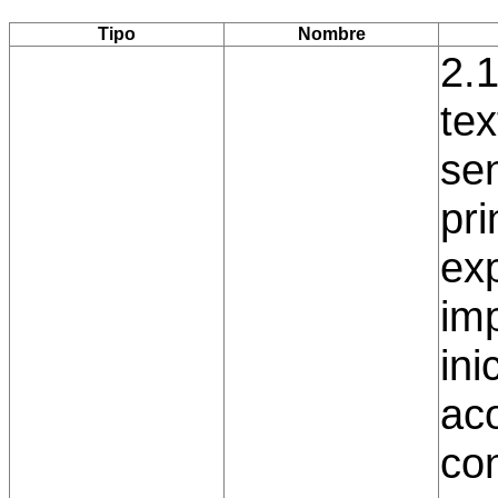
Tipo
Nombre
2.
tex
sen
pri
exp
imp
in
ac
co