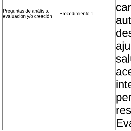
car
Preguntas de análisis,
Procedimiento 1
evaluación y/o creación
au
de
aj
sal
ac
int
per
res
Eva