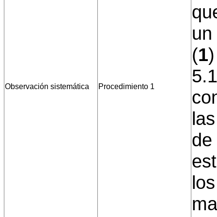
qu
un 
(
1
)
5.1
Observación sistemática
Procedimiento 1
co
la
de 
es
los
ma