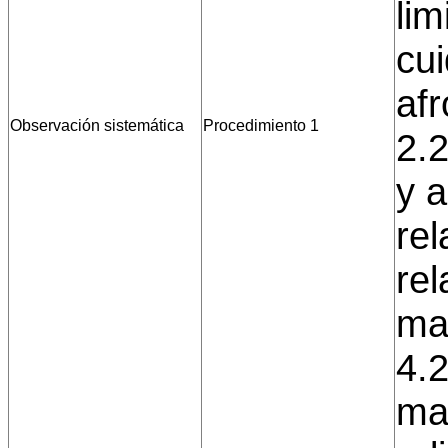
lim
cui
afr
Observación sistemática
Procedimiento 1
2.2
y 
rel
re
man
4.2
man