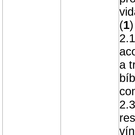
vid
(
1
)
2.1
ac
a t
bíb
co
2.3
re
vín