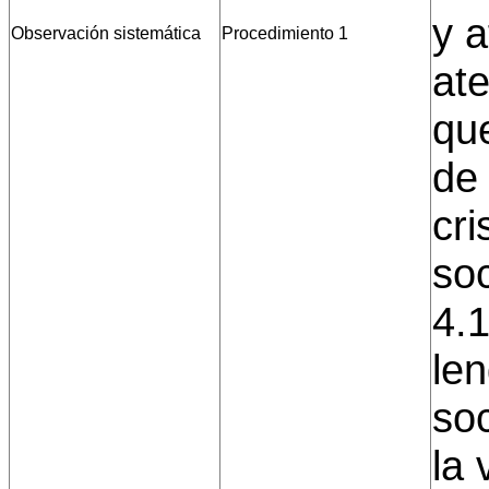
y 
Observación sistemática
Procedimiento 1
ate
que
de 
cri
soc
4.1
le
soc
la 