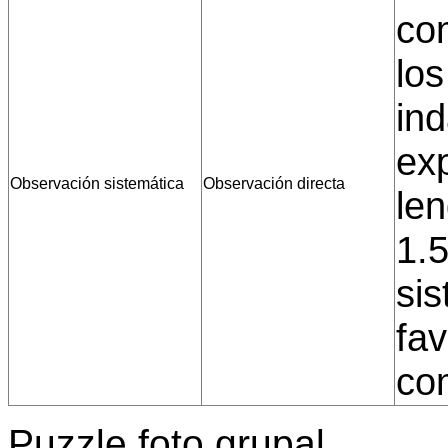
com
los
ind
exp
Observación sistemática
Observación directa
len
1.5
si
fa
com
Puzzle foto grupal