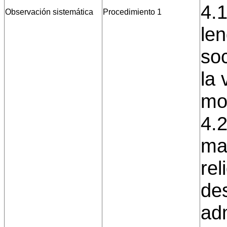
4.1
Observación sistemática
Procedimiento 1
le
soc
la 
mos
4.2
man
rel
de
adm