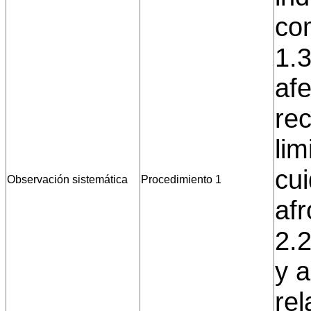
com
1.
afe
rec
lim
cui
Observación sistemática
Procedimiento 1
afr
2.2
y 
rel