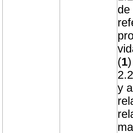
de
ref
pro
vid
(
1
)
2.2
y 
rel
re
man