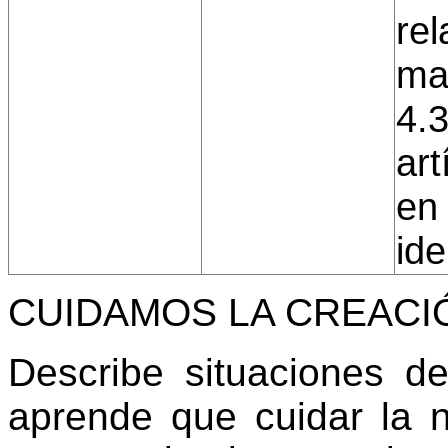
re
man
4.3
art
en
ide
CUIDAMOS LA CREACI
Describe situaciones d
aprende que cuidar la 